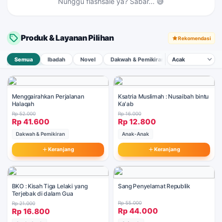
Nunggu flashsale ya? Sabar... 😅
Hidup Sekali Jangan Merugi
Tap →
Produk & Layanan Pilihan
Rekomendasi
Semua
Ibadah
Novel
Dakwah & Pemikiran
Inspirasi & Moti
Menggairahkan Perjalanan
Ksatria Muslimah : Nusaibah bintu
Halaqah
Ka'ab
Rp 52.000
Rp 16.000
Rp 41.600
Rp 12.800
Dakwah & Pemikiran
Anak-Anak
Keranjang
Keranjang
BKO : Kisah Tiga Lelaki yang
Sang Penyelamat Republik
Terjebak di dalam Gua
Rp 55.000
Rp 21.000
Rp 44.000
Rp 16.800