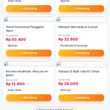
Anak-Anak
Sejarah
Keranjang
Keranjang
Tokoh Fenomenal Penggetar
Menikah Memuliakan Sunnah
Nalar
Rp 41.000
Rp 63.000
Rp 32.800
Rp 50.400
Sejarah
Pernikahan & Keluarga
Keranjang
Keranjang
Ilmuwan Muslimah : Maryam Al-
Rahasia Di Balik Usia 40 Tahun
Ijliyah
Rp 35.000
Rp 16.000
Rp 28.000
Rp 12.800
Anak-Anak
Motivasi
Keranjang
Keranjang