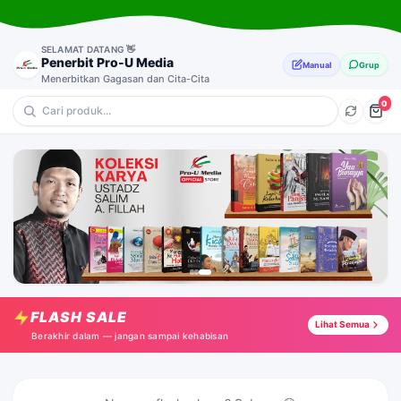
SELAMAT DATANG 👋
Penerbit Pro-U Media
Manual
Grup
Menerbitkan Gagasan dan Cita-Cita
0
💎 Ibadah
🔥 Novel
⭐ Dakwah & Pemikiran
🎁 Inspirasi & Motivasi
Doa, Dzikir, dan Amalan Harian Seorang Muslim
Tap →
FLASH SALE
Merenda Pelangi Cinta
Lihat Semua
Tap →
Berakhir dalam — jangan sampai kehabisan
Menggairahkan Perjalanan Halaqah
Tap →
Ketika Dunia Tak Menganggapmu Ada
Tap →