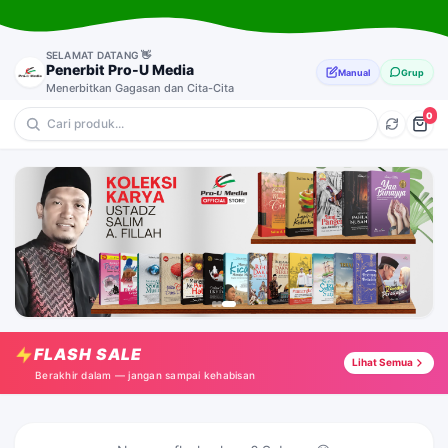
SELAMAT DATANG 👋
Penerbit Pro-U Media
Manual
Grup
Menerbitkan Gagasan dan Cita-Cita
0
💎 Sejarah
🔥 Anak-Anak
⭐ Muslimah
🎁 Motivasi
Ad-Durar fi Sirati Ar-Rasul
Tap →
CBQ : Aku Senang Menebar Salam
Tap →
FLASH SALE
Lihat Semua
Sang Penyelamat Republik
Tap →
Berakhir dalam — jangan sampai kehabisan
Makin Sehat dengan Berjilbab
Tap →
Ketika Kematian Datang Begitu Indah
Tap →