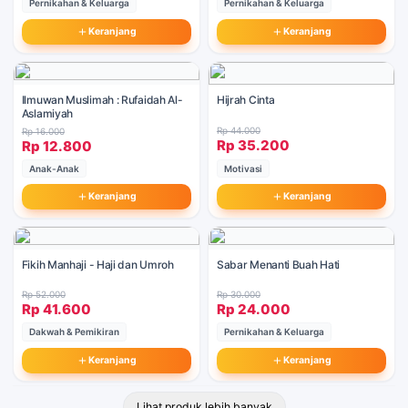
Pernikahan & Keluarga
Pernikahan & Keluarga
Keranjang
Keranjang
Ilmuwan Muslimah : Rufaidah Al-
Hijrah Cinta
Aslamiyah
Rp 44.000
Rp 16.000
Rp 35.200
Rp 12.800
Anak-Anak
Motivasi
Keranjang
Keranjang
Fikih Manhaji - Haji dan Umroh
Sabar Menanti Buah Hati
Rp 52.000
Rp 30.000
Rp 41.600
Rp 24.000
Dakwah & Pemikiran
Pernikahan & Keluarga
Keranjang
Keranjang
Lihat produk lebih banyak