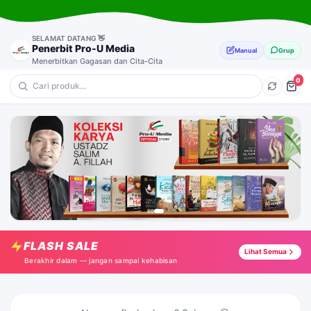
SELAMAT DATANG 👋
Penerbit Pro-U Media
Manual
Grup
Menerbitkan Gagasan dan Cita-Cita
0
💎 Pernikahan & Keluarga
🔥 Anak-Anak
⭐ Motivasi
🎁 Pendidikan & Parenting
Agar Cinta Selalu Bersemi
Tap →
FLASH SALE
CBQ : Apa Arti Namaku?
Lihat Semua
Tap →
Berakhir dalam — jangan sampai kehabisan
Tadabbur Qur'an Akhir Zaman
Tap →
Prophetic Parenting For Boys
Tap →