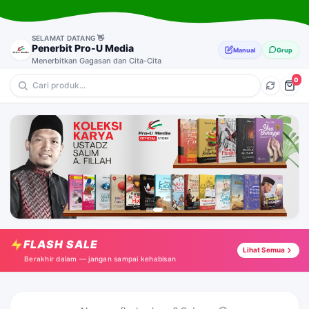
SELAMAT DATANG 👋
Penerbit Pro-U Media
Manual
Grup
Menerbitkan Gagasan dan Cita-Cita
0
💎 Pernikahan & Keluarga
🔥 Anak-Anak
⭐ Muslimah
🎁 Motivasi
Ketika Aku dan Kamu Menjadi Kita
Tap →
FLASH SALE
Istimewanya Hari Jumat-Adab Sebelum Shalat Jumat
Lihat Semua
Tap →
Berakhir dalam — jangan sampai kehabisan
Agar Bunda Tetap Berdakwah
Tap →
Sehat & Bugar Berobat dengan Alam
Tap →