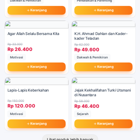
Dakwah & Pemikiran
Pendidikan & Parenting
Keranjang
Keranjang
Agar Allah Selalu Bersama Kita
K.H. Ahmad Dahlan dan Kader-
kader Teladan
Rp 33.000
Rp 62.000
Rp 26.400
Rp 49.600
Motivasi
Dakwah & Pemikiran
Keranjang
Keranjang
Lapis-Lapis Keberkahan
Jejak Kekhalifahan Turki Utsmani
di Nusantara
Rp 150.000
Rp 58.000
Rp 120.000
Rp 46.400
Motivasi
Sejarah
Keranjang
Keranjang
Lihat produk lebih banyak