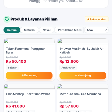
Nunggu flashsale ya? Sabar... 😅
Betapa Lucunya Anak-anak Kita
Tap →
Produk & Layanan Pilihan
Rekomendasi
Semua
Motivasi
Novel
Pernikahan & Keluarga
Anak-Anak
Tokoh Fenomenal Penggetar
Ilmuwan Muslimah : Syuhdah Al-
Nalar
Katibah
Rp 63.000
Rp 16.000
Rp 50.400
Rp 12.800
Sejarah
Anak-Anak
Keranjang
Keranjang
Fikih Manhaji - Zakat dan Wakaf
Membuat Anak Gila Membaca
Rp 52.000
Rp 72.000
Rp 41.600
Rp 57.600