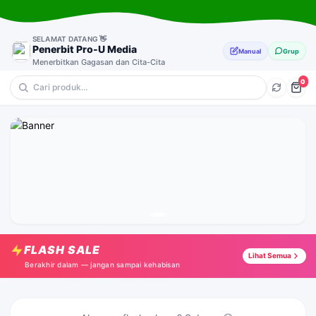
SELAMAT DATANG 👋
Penerbit Pro-U Media
Manual
Grup
Menerbitkan Gagasan dan Cita-Cita
0
💎 Motivasi
🔥 Novel
⭐ Pernikahan & Keluarga
🎁 Anak-Anak
Mencari Ketenangan di Tengah Kesibukan
Tap →
FLASH SALE
Memoir of Stientje
Lihat Semua
Tap →
Berakhir dalam — jangan sampai kehabisan
Tembang Ilalang
Tap →
Bahagianya Merayakan Cinta (Hard Cover)
Tap →