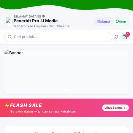
SELAMAT DATANG 👋
Penerbit Pro-U Media
Manual
Grup
Menerbitkan Gagasan dan Cita-Cita
0
💎 Anak-Anak
🔥 Dakwah & Pemikiran
⭐ Motivasi
🎁 Pendidikan & Parenting
Ilmuwan Muslimah : Sutaitah Al-Mahamili
Tap →
FLASH SALE
Asma'ul Husna for Kids : 12
Lihat Semua
Tap →
Berakhir dalam — jangan sampai kehabisan
Revolusi Sosial Muhammad
Tap →
Agar Kita Bisa Husnul Khatimah
Tap →