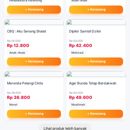
Pendidikan & Parenting
Anak-Anak
Keranjang
Keranjang
CBQ : Aku Senang Shalat
Dipikir Sambil Dzikir
Rp 16.000
Rp 53.000
Rp 12.800
Rp 42.400
Anak-Anak
Motivasi
Keranjang
Keranjang
Merenda Pelangi Cinta
Agar Bunda Tetap Berdakwah
Rp 46.000
Rp 62.000
Rp 36.800
Rp 49.600
Novel
Muslimah
Keranjang
Keranjang
Lihat produk lebih banyak