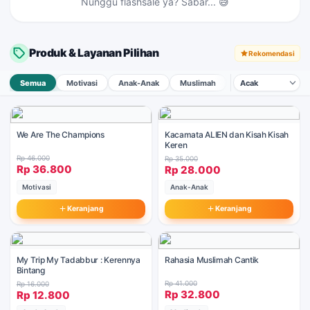
Nunggu flashsale ya? Sabar... 😅
Solusi Alami Sehatkan Diri
Tap →
Produk & Layanan Pilihan
Rekomendasi
Semua
Motivasi
Anak-Anak
Muslimah
Pernikahan & Kelua
We Are The Champions
Kacamata ALIEN dan Kisah Kisah
Keren
Rp 46.000
Rp 35.000
Rp 36.800
Rp 28.000
Motivasi
Anak-Anak
Keranjang
Keranjang
My Trip My Tadabbur : Kerennya
Rahasia Muslimah Cantik
Bintang
Rp 41.000
Rp 16.000
Rp 32.800
Rp 12.800