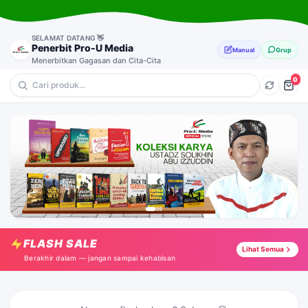
SELAMAT DATANG 👋
Penerbit Pro-U Media
Manual
Grup
Menerbitkan Gagasan dan Cita-Cita
0
💎 Motivasi
🔥 Anak-Anak
⭐ Muslimah
🎁 Pernikahan & Keluarga
Masuk Surga Tanpa Sengaja
Tap →
FLASH SALE
Total Motivation
Lihat Semua
Tap →
Berakhir dalam — jangan sampai kehabisan
CBQ : Aku Senang Mengaji
Tap →
CBQ : Karena Mata Bisa Bicara
Tap →