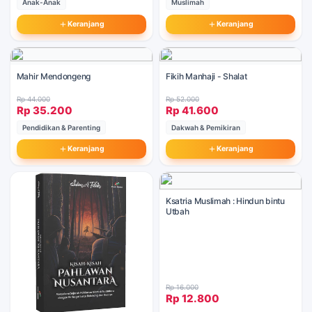
Anak-Anak
Muslimah
Keranjang
Keranjang
Mahir Mendongeng
Fikih Manhaji - Shalat
Rp 44.000
Rp 52.000
Rp 35.200
Rp 41.600
Pendidikan & Parenting
Dakwah & Pemikiran
Keranjang
Keranjang
Ksatria Muslimah : Hindun bintu
Utbah
Rp 16.000
Rp 12.800