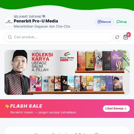
SELAMAT DATANG 👋
Penerbit Pro-U Media
Manual
Grup
Menerbitkan Gagasan dan Cita-Cita
0
💎 Anak-Anak
🔥 Motivasi
⭐ Sejarah
🎁 Pendidikan & Parenting
Asma'ul Husna for Kids : 07
Tap →
FLASH SALE
Menggali Ke Puncak Hati
Lihat Semua
Tap →
Berakhir dalam — jangan sampai kehabisan
CBQ : Madu Lebah Obat Ajaib
Tap →
Siapa Bilang Rokok Nggak Bisa Bikin Kaya..?!
Tap →