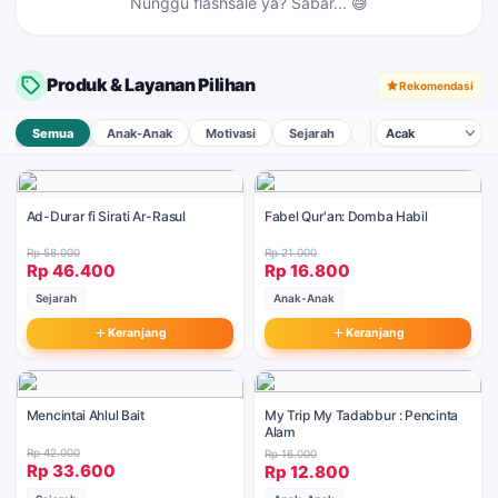
Nunggu flashsale ya? Sabar... 😅
Asma'ul Husna for Kids : 02
Tap →
Produk & Layanan Pilihan
Rekomendasi
Semua
Anak-Anak
Motivasi
Sejarah
Pendidikan & Parenti
Ad-Durar fi Sirati Ar-Rasul
Fabel Qur'an: Domba Habil
Rp 58.000
Rp 21.000
Rp 46.400
Rp 16.800
Sejarah
Anak-Anak
Keranjang
Keranjang
Mencintai Ahlul Bait
My Trip My Tadabbur : Pencinta
Alam
Rp 42.000
Rp 16.000
Rp 33.600
Rp 12.800