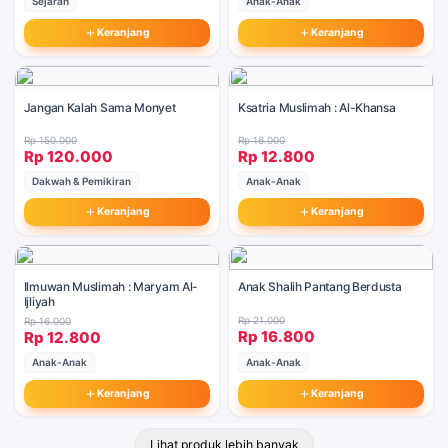
Sejarah
Anak-Anak
Keranjang
Keranjang
Jangan Kalah Sama Monyet
Ksatria Muslimah : Al-Khansa
Rp 150.000
Rp 16.000
Rp 120.000
Rp 12.800
Dakwah & Pemikiran
Anak-Anak
Keranjang
Keranjang
Ilmuwan Muslimah : Maryam Al-
Anak Shalih Pantang Berdusta
Ijliyah
Rp 21.000
Rp 16.000
Rp 16.800
Rp 12.800
Anak-Anak
Anak-Anak
Keranjang
Keranjang
Lihat produk lebih banyak