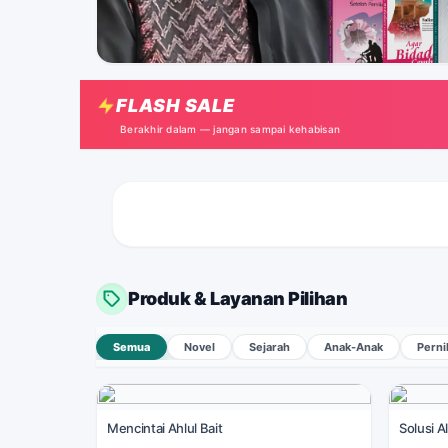
Asma'ul Husna for Kids : 12
Asyiknya Nikah Muda
FLASH SALE
Berakhir dalam — jangan sampai kehabisan
Produk & Layanan Pilihan
Semua
Novel
Sejarah
Anak-Anak
Perni
Mencintai Ahlul Bait
Solusi A