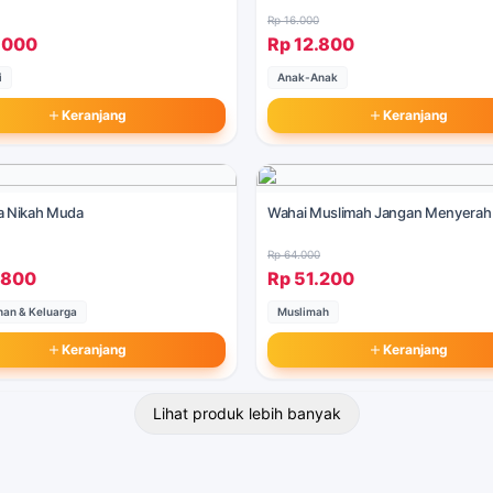
Rp 16.000
.000
Rp 12.800
i
Anak-Anak
Keranjang
Keranjang
a Nikah Muda
Wahai Muslimah Jangan Menyerah
Rp 64.000
.800
Rp 51.200
han & Keluarga
Muslimah
Keranjang
Keranjang
Lihat produk lebih banyak