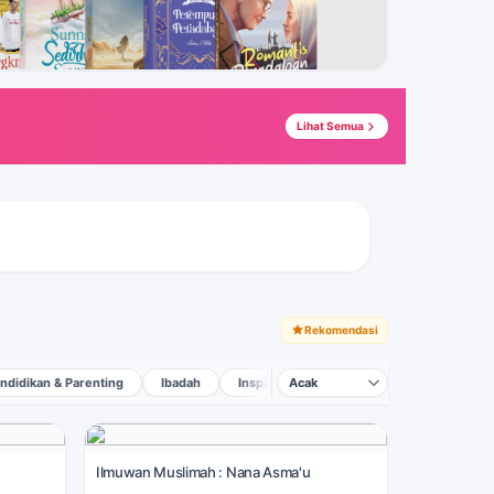
Tap →
Tap →
Lihat Semua
Rekomendasi
ndidikan & Parenting
Ibadah
Inspirasi & Motivasi
Ilmuwan Muslimah : Nana Asma'u