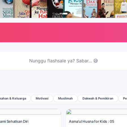
Nunggu flashsale ya? Sabar... 😅
kahan & Keluarga
Motivasi
Muslimah
Dakwah & Pemikiran
Pe
lami Sehatkan Diri
Asma'ul Husna for Kids : 05