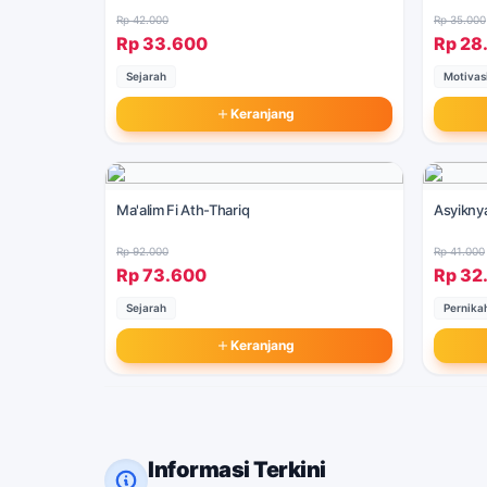
Rp 42.000
Rp 35.000
Rp 33.600
Rp 28
Sejarah
Motivas
Keranjang
Ma'alim Fi Ath-Thariq
Asyikny
Rp 92.000
Rp 41.000
Rp 73.600
Rp 32
Sejarah
Pernika
Keranjang
Informasi Terkini