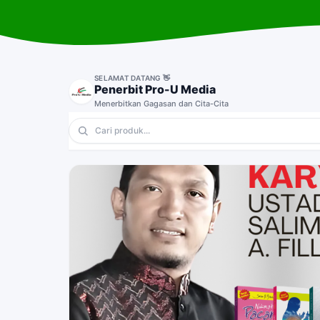
SELAMAT DATANG 👋
Penerbit Pro-U Media
Menerbitkan Gagasan dan Cita-Cita
💎 Novel
🔥 Sejarah
⭐ Anak-Anak
🎁 Pernikaha
Queen of The East
Ma'alim Fi Ath-Thariq
CBQ : Aku Senang Berdoa