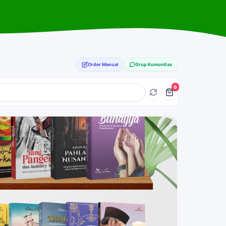
Order Manual
Grup Komunitas
0
Tap →
Tap →
Tap →