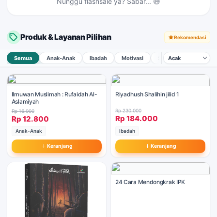
Nunggu flashsale ya? Sabar... 😅
Produk & Layanan Pilihan
Rekomendasi
Semua
Anak-Anak
Ibadah
Motivasi
Sejarah
Dakwah &
Ilmuwan Muslimah : Rufaidah Al-
Riyadhush Shalihin jilid 1
Aslamiyah
Rp 230.000
Rp 16.000
Rp 184.000
Rp 12.800
Anak-Anak
Ibadah
Keranjang
Keranjang
24 Cara Mendongkrak IPK