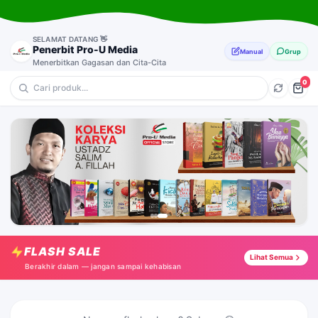
SELAMAT DATANG 👋
Penerbit Pro-U Media
Manual
Grup
Menerbitkan Gagasan dan Cita-Cita
0
💎 Anak-Anak
🔥 Ibadah
⭐ Motivasi
🎁 Sejarah
Ilmuwan Muslimah : Rufaidah Al-Aslamiyah
Tap →
Riyadhush Shalihin jilid 1
Tap →
FLASH SALE
Lihat Semua
The Way to Win
Tap →
Berakhir dalam — jangan sampai kehabisan
Mencari Ketenangan di Tengah Kesibukan
Tap →
Perjuangan yang Dilupakan
Tap →