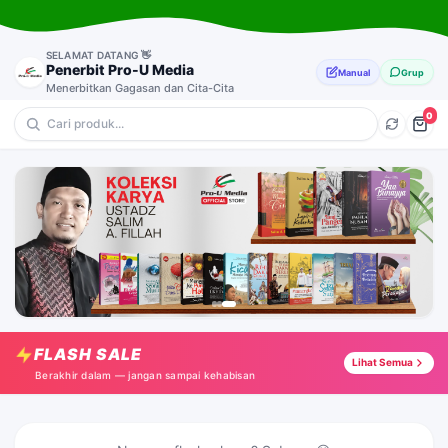
SELAMAT DATANG 👋
Penerbit Pro-U Media
Manual
Grup
Menerbitkan Gagasan dan Cita-Cita
0
💎 Anak-Anak
🔥 Motivasi
⭐ Novel
🎁 Dakwah & Pemikiran
Fabel Qur'an: Rayap dan Nabi Sulaiman
Tap →
FLASH SALE
Hidupku Untuk-Mu, Apalagi Matiku
Lihat Semua
Tap →
Berakhir dalam — jangan sampai kehabisan
Zalzalah
Tap →
Fikih Manhaji - Zakat dan Wakaf
Tap →