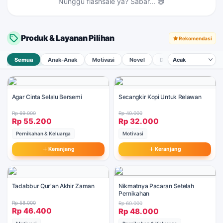
Nunggu flashsale ya? Sabar... 😅
Adab Bangun Tidur
Tap →
Produk & Layanan Pilihan
Rekomendasi
Semua
Anak-Anak
Motivasi
Novel
Dakwah & Pemikiran
Agar Cinta Selalu Bersemi
Secangkir Kopi Untuk Relawan
Rp 69.000
Rp 40.000
Rp 55.200
Rp 32.000
Pernikahan & Keluarga
Motivasi
Keranjang
Keranjang
Tadabbur Qur'an Akhir Zaman
Nikmatnya Pacaran Setelah
Pernikahan
Rp 58.000
Rp 60.000
Rp 46.400
Rp 48.000