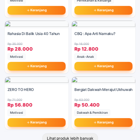
Motivasi
Pernikahan & Keluarga
Keranjang
Keranjang
Rahasia Di Balik Usia 40 Tahun
CBQ : Apa Arti Namaku?
Rp 35.000
Rp 16.000
Rp 28.000
Rp 12.800
Motivasi
Anak-Anak
Keranjang
Keranjang
ZERO TO HERO
Bergiat Dakwah Merajut Ukhuwah
Rp 71.000
Rp 63.000
Rp 56.800
Rp 50.400
Motivasi
Dakwah & Pemikiran
Keranjang
Keranjang
Lihat produk lebih banyak