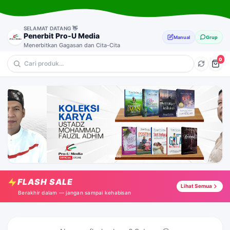
SELAMAT DATANG 👋
Penerbit Pro-U Media
Manual
Grup
Menerbitkan Gagasan dan Cita-Cita
0
💎 Motivasi
🔥 Anak-Anak
⭐ Pernikahan & Keluarga
🎁 Dakwah & Pemikiran
24 Cara Mendongkrak IPK
Tap →
FLASH SALE
Kisah Seru dalam Juz Amma
Lihat Semua
Tap →
Berakhir dalam — jangan sampai kehabisan
Bukan Mantra Bukan Sihir
Tap →
Selamat Datang Penyejuk Hatiku
Tap →