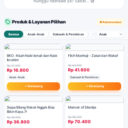
Nunggu flashsale ya? Sabar... 😅
Hijrah Cinta
Tap →
Produk & Layanan Pilihan
Rekomendasi
Semua
Anak-Anak
Dakwah & Pemikiran
Muslimah
Motivas
BKO : Kisah Nabi Ismail dan Nabi
Fikih Manhaji - Zakat dan Wakaf
Ibrahim
Rp 52.000
Rp 21.000
Rp 41.600
Rp 16.800
Anak-Anak
Dakwah & Pemikiran
Keranjang
Keranjang
Siapa Bilang Rokok Nggak Bisa
Memoir of Stientje
Bikin Kaya..?!
Rp 88.000
Rp 46.000
Rp 70.400
Rp 36.800