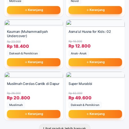
Motivasi
Novel
Keranjang
Keranjang
Kauman (Muhammadiyah
Asma'ul Husna for Kids : 02
Undercover)
Rp 16.000
Rp 23.000
Rp 12.800
Rp 18.400
Dakwah & Pemikiran
Anak-Anak
Keranjang
Keranjang
Muslimah Cerdas Cantik di Dapur
Super Murabbi
Rp 26.000
Rp 62.000
Rp 20.800
Rp 49.600
Muslimah
Dakwah & Pemikiran
Keranjang
Keranjang
Lihat produk lebih banyak