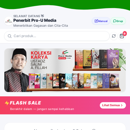
SELAMAT DATANG 👋
Penerbit Pro-U Media
Manual
Grup
Menerbitkan Gagasan dan Cita-Cita
0
💎 Anak-Anak
🔥 Dakwah & Pemikiran
⭐ Muslimah
🎁 Motivasi
I Love Jilbab
Tap →
FLASH SALE
Membentang Ketakutan
Lihat Semua
Tap →
Berakhir dalam — jangan sampai kehabisan
Cimat-Cimut
Tap →
Karakteristik Lelaki Shalih
Tap →