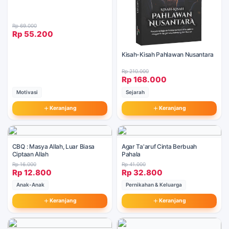
Rp 69.000
Rp 55.200
Kisah-Kisah Pahlawan Nusantara
Rp 210.000
Rp 168.000
Motivasi
Sejarah
Keranjang
Keranjang
CBQ : Masya Allah, Luar Biasa
Agar Ta'aruf Cinta Berbuah
Ciptaan Allah
Pahala
Rp 16.000
Rp 41.000
Rp 12.800
Rp 32.800
Anak-Anak
Pernikahan & Keluarga
Keranjang
Keranjang