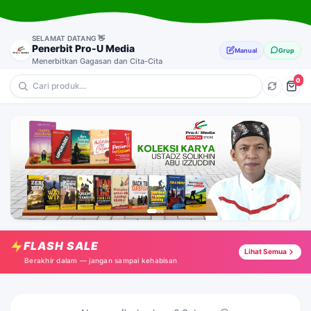
SELAMAT DATANG 👋
Penerbit Pro-U Media
Manual
Grup
Menerbitkan Gagasan dan Cita-Cita
0
💎 Anak-Anak
🔥 Motivasi
⭐ Pendidikan & Parenting
🎁 Pernikahan & Keluarga
Petualangan Dafin Dafina
Tap →
FLASH SALE
Passion To Mission
Lihat Semua
Tap →
Berakhir dalam — jangan sampai kehabisan
Bersama Ayah Meraih Jannah
Tap →
Bila Hati Rindu Menikah
Tap →