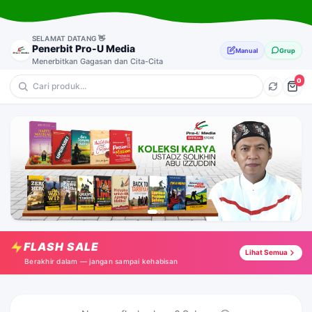
SELAMAT DATANG 👋
Penerbit Pro-U Media
Manual
Grup
Menerbitkan Gagasan dan Cita-Cita
0
💎 Novel
🔥 Motivasi
⭐ Sejarah
🎁 Dakwah & Pemikiran
Merenda Pelangi Cinta
Tap →
Merantau Ke Australia
Tap →
FLASH SALE
Lihat Semua
Dari Pojok Garasi Membangun
Tap →
Berakhir dalam — jangan sampai kehabisan
Syair Cinta Pejuang Damaskus
Tap →
Jas Mewah
Tap →