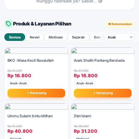
Nunggu flashsale ya? Sabar... 😅
Produk & Layanan Pilihan
Rekomendasi
Semua
Novel
Motivasi
Sejarah
Dakwah & Pemikiran
BKO : Masa Kecil Rasulullah
Anak Shalih Pantang Berdusta
Rp 21.000
Rp 21.000
Rp 16.800
Rp 16.800
Anak-Anak
Anak-Anak
Keranjang
Keranjang
Ummu Sulaim bintu Milhan
Diet Islami
Rp 51.000
Rp 39.000
Rp 40.800
Rp 31.200
Sejarah
Motivasi