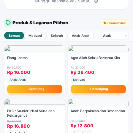
Nunggu flashsale ya? Sabar... 😅
Adab Tidur
Tap →
Produk & Layanan Pilihan
Rekomendasi
Semua
Motivasi
Sejarah
Anak-Anak
Pernikahan & Keluar
Elang Jantan
Agar Allah Selalu Bersama Kita
Rp 20.000
Rp 33.000
Rp 16.000
Rp 26.400
Anak-Anak
Motivasi
Keranjang
Keranjang
BKO : Saudari Nabi Musa dan
Adab Berpakaian dan Berdandan
Keluarganya
Rp 16.000
Rp 21.000
Rp 12.800
Rp 16.800