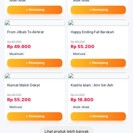
Anak-Anak
Anak-Anak
Keranjang
Keranjang
From Jilbab To Akhirat
Happy Ending Full Barokah
Rp 62.000
Rp 69.000
Rp 49.600
Rp 55.200
Muslimah
Motivasi
Keranjang
Keranjang
Kiamat Makin Dekat
Ksatria Islam : Amr bin Ash
Rp 69.000
Rp 21.000
Rp 55.200
Rp 16.800
Motivasi
Anak-Anak
Keranjang
Keranjang
Lihat produk lebih banyak