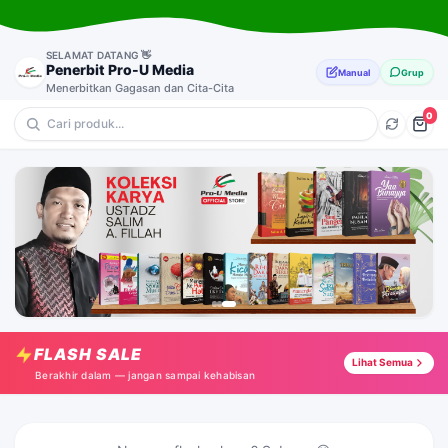
SELAMAT DATANG 👋
Penerbit Pro-U Media
Manual
Grup
Menerbitkan Gagasan dan Cita-Cita
0
💎 Motivasi
🔥 Sejarah
⭐ Anak-Anak
🎁 Pernikahan & Keluarga
Ayat-ayat Sehat
Tap →
FLASH SALE
The Amazing Rasulullah
Lihat Semua
Tap →
Berakhir dalam — jangan sampai kehabisan
Elang Jantan
Tap →
Unstoppable Succes
Tap →